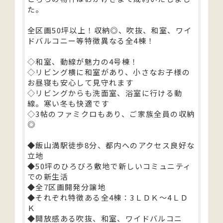
た。
全区画50坪以上！収納◎、吹抜、和室、ワイ
ドバルコニー等特徴異なる全4棟！
◇和室、動線が魅力の4号棟！
◇リビング横に和室があり、小さなお子様の
お昼寝も安心して見守れます
◇リビングからも洗面室、浴室に行ける動
線。寒い冬も快適です
◇3帖のファミクロもあり、ご家族全員の収納
◎
◆飯山満駅徒歩8分、都内へのアクセス良好な
立地
◆50坪のひろびろ敷地で新しいコミュニティ
での新生活
◆全7区画開発分譲地
◆それぞれ特徴ある全4棟：3ＬＤＫ～4ＬＤ
Ｋ
◆開放感ある吹抜、和室、ワイドバルコニ